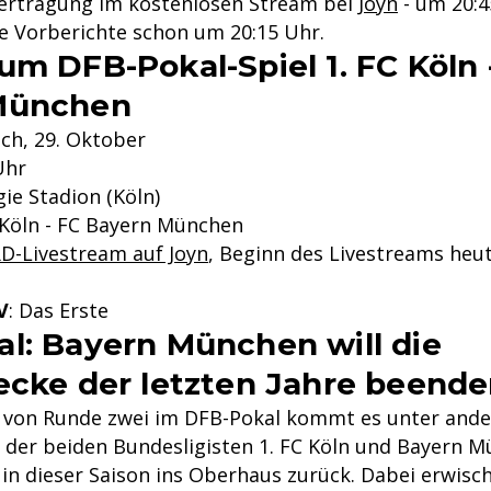
bertragung im kostenlosen Stream bei
Joyn
- um 20:4
e Vorberichte schon um 20:15 Uhr.
um DFB-Pokal-Spiel 1. FC Köln 
München
och, 29. Oktober
Uhr
gie Stadion (Köln)
C Köln - FC Bayern München
D-Livestream auf Joyn
, Beginn des Livestreams heu
V
: Das Erste
l: Bayern München will die
ecke der letzten Jahre beend
 von Runde zwei im DFB-Pokal kommt es unter and
l der beiden Bundesligisten 1. FC Köln und Bayern M
in dieser Saison ins Oberhaus zurück. Dabei erwisc