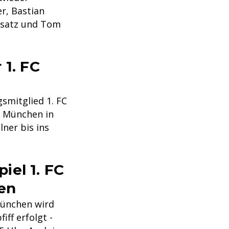
r, Bastian
insatz und Tom
 1. FC
smitglied 1. FC
n München in
ner bis ins
iel 1. FC
en
München wird
iff erfolgt -