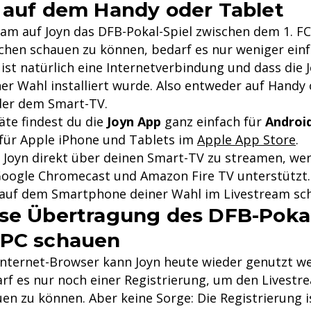
 auf dem Handy oder Tablet
am auf Joyn das DFB-Pokal-Spiel zwischen dem 1. F
hen schauen zu können, bedarf es nur weniger einfa
ist natürlich eine Internetverbindung und dass die 
er Wahl installiert wurde. Also entweder auf Handy
er dem Smart-TV.
äte findest du die
Joyn App
ganz einfach für
Androi
für Apple iPhone und Tablets im
Apple App Store
.
 Joyn direkt über deinen Smart-TV zu streamen, we
Google Chromecast und Amazon Fire TV unterstützt.
auf dem Smartphone deiner Wahl im Livestream sc
se Übertragung des DFB-Pokal
 PC schauen
Internet-Browser kann Joyn heute wieder genutzt w
arf es nur noch einer Registrierung, um den Livestr
en zu können. Aber keine Sorge: Die Registrierung i