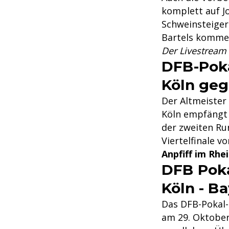
komplett auf J
Schweinsteiger
Bartels kommen
Der Livestream 
DFB-Poka
Köln ge
Der Altmeister
Köln empfängt 
der zweiten Run
Viertelfinale v
Anpfiff im Rhe
DFB Poka
Köln - B
Das DFB-Pokal-
am 29. Oktober