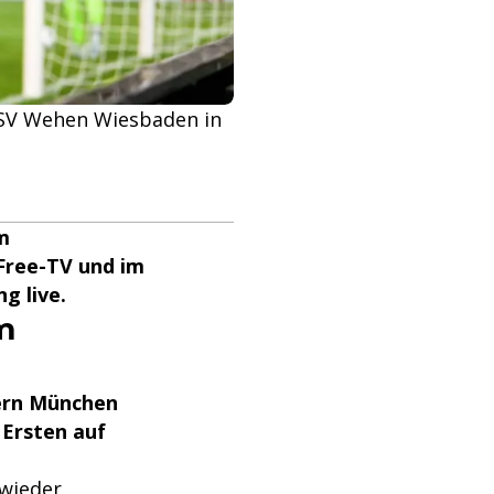
 SV Wehen Wiesbaden in
m
Free-TV und im
g live.
m
yern München
 Ersten auf
 wieder