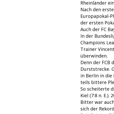
Rheinländer ei
Nach den erste
Europapokal-Pl
der ersten Pok
Auch der FC Ba
In der Bundesl
Champions Leag
Trainer Vincen
überwinden.
Denn der FCB d
Durststrecke. G
in Berlin in di
teils bittere Pl
So scheiterte d
Kiel (7:8 n. E.)
Bitter war auch
sich der Rekor