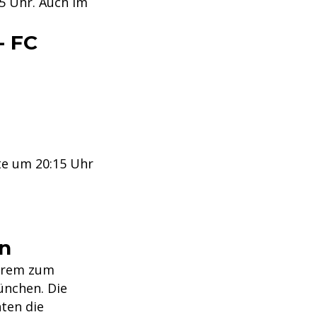
5 Uhr. Auch im
- FC
te um 20:15 Uhr
en
erem zum
ünchen. Die
hten die