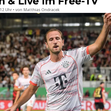
m & Live im Free-TV
:12 Uhr
von
Matthias Ondracek