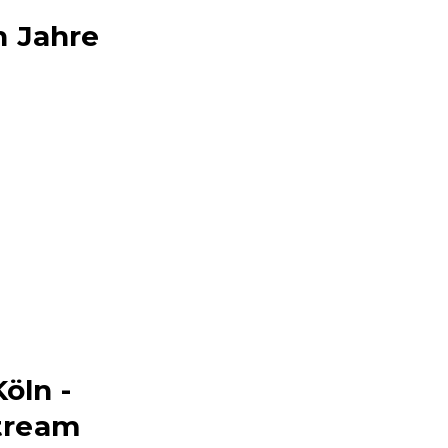
n Jahre
öln -
tream