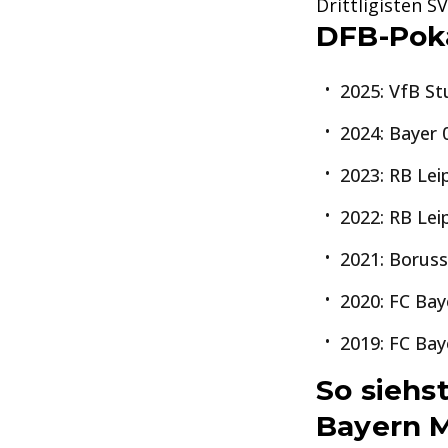
Drittligisten 
DFB-Poka
2025: VfB St
2024: Bayer 
2023: RB Lei
2022: RB Lei
2021: Borus
2020: FC Ba
2019: FC Ba
So siehst
Bayern 