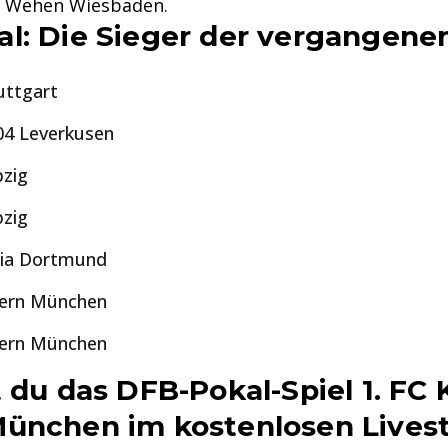
SV Wehen Wiesbaden.
l: Die Sieger der vergangene
uttgart
04 Leverkusen
pzig
pzig
sia Dortmund
yern München
yern München
 du das DFB-Pokal-Spiel 1. FC K
München im kostenlosen Lives