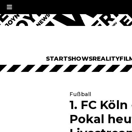
START
SHOWS
REALITY
FIL
Fußball
1. FC Köl
Pokal heu