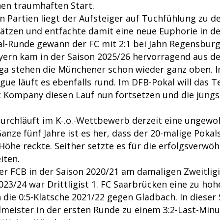
nen traumhaften Start.
n Partien liegt der Aufsteiger auf Tuchfühlung zu d
ätzen und entfachte damit eine neue Euphorie in de
al-Runde gewann der FC mit 2:1 bei Jahn Regensburg
yern kam in der Saison 2025/26 hervorragend aus de
iga stehen die Münchener schon wieder ganz oben. I
ue läuft es ebenfalls rund. Im DFB-Pokal will das 
t Kompany diesen Lauf nun fortsetzen und die jüngs
urchläuft im K-.o.-Wettbewerb derzeit eine ungewo
anze fünf Jahre ist es her, dass der 20-malige Poka
e Höhe reckte. Seither setzte es für die erfolgsver
eiten.
er FCB in der Saison 2020/21 am damaligen Zweitlig
. 2023/24 war Drittligist 1. FC Saarbrücken eine zu hoh
 die 0:5-Klatsche 2021/22 gegen Gladbach. In diese
dmeister in der ersten Runde zu einem 3:2-Last-Min