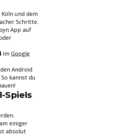
C Köln und dem
cher Schritte.
Joyn App auf
 oder
d
im
Google
rden Android
 So kannst du
hauen!
-Spiels
erden.
eam einiger
st absolut