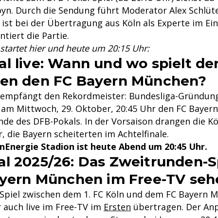
oyn. Durch die Sendung führt Moderator Alex Schlüte
 ist bei der Übertragung aus Köln als Experte im E
tiert die Partie.
startet hier und heute um 20:15 Uhr:
l live: Wann und wo spielt der
gen den FC Bayern München?
 empfängt den Rekordmeister: Bundesliga-Gründung
am Mittwoch, 29. Oktober, 20:45 Uhr den FC Bayer
de des DFB-Pokals. In der Vorsaison drangen die Köl
or, die Bayern scheiterten im Achtelfinale.
inEnergie Stadion ist heute Abend um 20:45 Uhr.
l 2025/26: Das Zweitrunden-Sp
ayern München im Free-TV seh
Spiel zwischen dem 1. FC Köln und dem FC Bayern 
 auch live im Free-TV im
Ersten
übertragen. Der Anpf