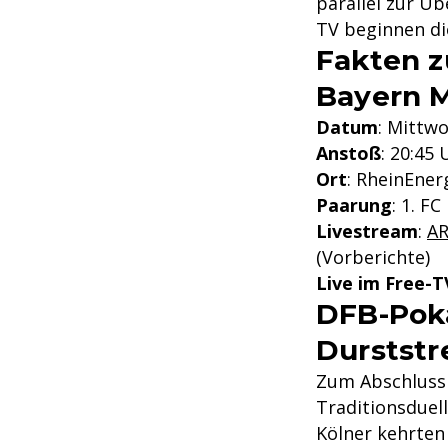
parallel zur Ü
TV beginnen di
Fakten z
Bayern 
Datum
: Mittw
Anstoß
: 20:45 
Ort
: RheinEner
Paarung
: 1. F
Livestream
:
AR
(Vorberichte)
Live im Free-T
DFB-Poka
Durststr
Zum Abschluss
Traditionsduel
Kölner kehrten 