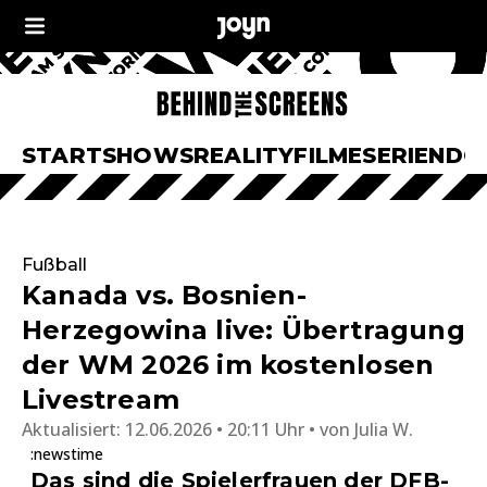
START
SHOWS
REALITY
FILME
SERIEN
DO
Fußball
Kanada vs. Bosnien-
Herzegowina live: Übertragung
der WM 2026 im kostenlosen
Livestream
Aktualisiert:
12.06.2026 • 20:11 Uhr
von
Julia W.
:newstime
Das sind die Spielerfrauen der DFB-