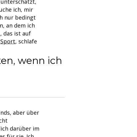
 unterschätzt,
uche ich, mir
h nur bedingt
n, an dem ich
 das ist auf
h
Sport
, schlafe
ten, wenn ich
nds, aber über
cht
lich darüber im
s für sie. Ich