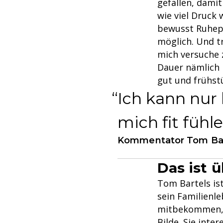
gefallen, damit
wie viel Druck 
bewusst Ruheph
möglich. Und t
mich versuche 
Dauer nämlich 
gut und frühst
Ich kann nur 
mich fit fühle
Kommentator Tom Bar
Das ist 
Tom Bartels is
sein Familienle
mitbekommen, w
Bilde. Sie inter