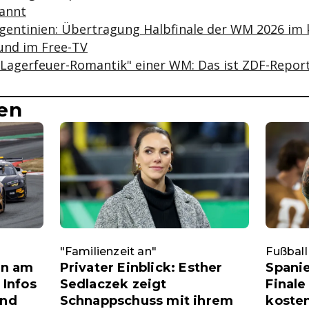
annt
rgentinien: Übertragung Halbfinale der WM 2026 im
und im Free-TV
e "Lagerfeuer-Romantik" einer WM: Das ist ZDF-Repor
en
"Familienzeit an"
Fußball
en am
Privater Einblick: Esther
Spani
 Infos
Sedlaczek zeigt
Finale
und
Schnappschuss mit ihrem
koste