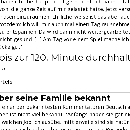
 habe ich überhaupt nicht gerechnet. Ich habe total
wohl die ganze Zeit auf mir gelastet hatte. Jetzt vers
asen einzuräumen. Ehrlicherweise ist das aber auc
rotzdem: Ich will mir auch mal einen Tag rausnehme
zu entspannen. Da wird dann nicht weitergearbeitet,
nicht gesund. [...] Am Tag vor einem Spiel mache ic
ücke gut".
bis zur 120. Minute durchhal
.
tels
über seine Familie bekannt
t einer der bekanntesten Kommentatoren Deutschla
ben ist nicht viel bekannt. "Anfangs haben sie gar ni
elchen Job ich ausübe, mittlerweile sind sie natür
essieren sich dafür, aber es ist jetzt nichts Besondere