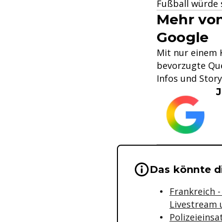
Fußball würde s
Mehr von
Google
Mit nur einem K
bevorzugte Que
Infos und Stor
J
Wichtige Hinwei
Das könnte di
Frankreich 
Livestream 
Polizeieinsa