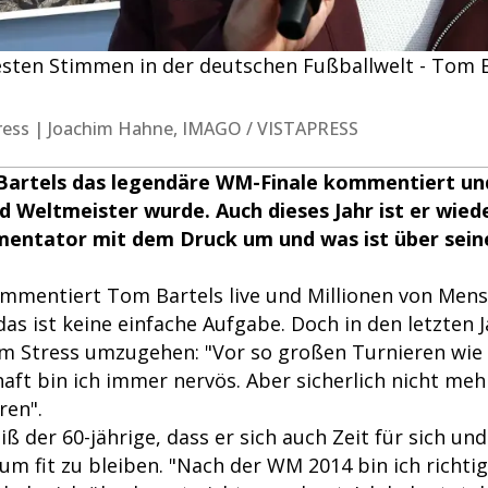
esten Stimmen in der deutschen Fußballwelt - Tom Ba
hapress | Joachim Hahne, IMAGO / VISTAPRESS
Bartels das legendäre WM-Finale kommentiert und
d Weltmeister wurde. Auch dieses Jahr ist er wied
entator mit dem Druck um und was ist über seine
mmentiert Tom Bartels live und Millionen von Men
das ist keine einfache Aufgabe. Doch in den letzten 
em Stress umzugehen: "Vor so großen Turnieren wie
aft bin ich immer nervös. Aber sicherlich nicht meh
ren".
iß der 60-jährige, dass er sich auch Zeit für sich un
m fit zu bleiben. "Nach der WM 2014 bin ich richtig