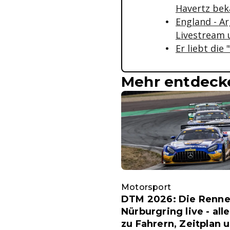
Havertz bek
England - A
Livestream 
Er liebt di
Mehr entdeck
Motorsport
DTM 2026: Die Renn
Nürburgring live - alle
zu Fahrern, Zeitplan 