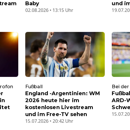
stream
Baby
und i
02.08.2026 • 13:15 Uhr
19.07.20
krofon
Fußball
Bei de
er
England -Argentinien: WM
Fußbal
in
2026 heute hier im
ARD-W
itet
kostenlosen Livestream
Schwei
15.07.20
und im Free-TV sehen
15.07.2026 • 20:42 Uhr