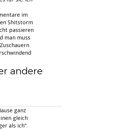
mmentare im
nen Shitstorm
icht passieren
Und man muss
n Zuschauern
erschwindend
der andere
 Hause ganz
inen gleich
er als ich".