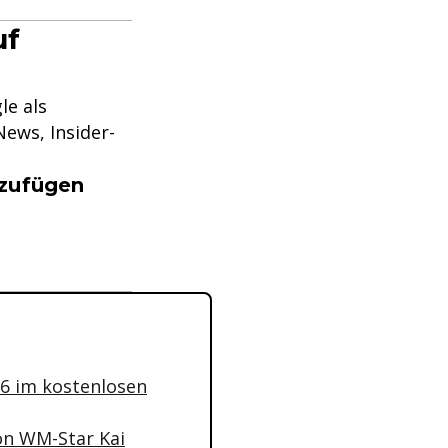
uf
le als
ews, Insider-
nzufügen
26 im kostenlosen
von WM-Star Kai