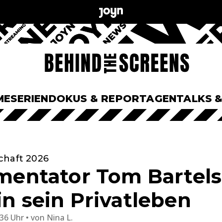
ME
SERIEN
DOKUS & REPORTAGEN
TALKS 
chaft 2026
ntator Tom Bartels:
in sein Privatleben
:36 Uhr
von
Nina L.