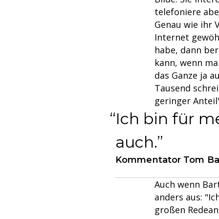
telefoniere ab
Genau wie ihr 
Internet gewöh
habe, dann berü
kann, wenn man
das Ganze ja a
Tausend schrei
geringer Anteil"
Ich bin für m
auch.
Kommentator Tom Bar
Auch wenn Bart
anders aus: "I
großen Redeantei