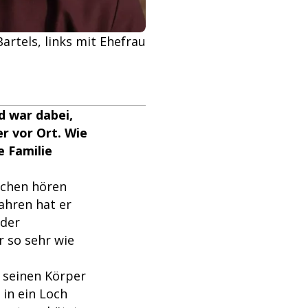
rtels, links mit Ehefrau
 war dabei,
er vor Ort. Wie
 Familie
schen hören
Jahren hat er
 der
r so sehr wie
d seinen Körper
 in ein Loch