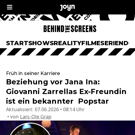
START
SHOWS
REALITY
FILME
SERIEN
DO
Früh in seiner Karriere
Beziehung vor Jana Ina:
Giovanni Zarrellas Ex-Freundin
ist ein bekannter Popstar
Aktualisiert:
07.06.2026 • 08:14 Uhr
von
Lars-Ole Grap