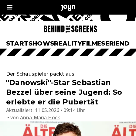
START
SHOWS
REALITY
FILME
SERIEN
DO
Der Schauspieler packt aus
"Danowski"-Star Sebastian
Bezzel über seine Jugend: So
erlebte er die Pubertät
Aktualisiert:
11.05.2026 • 09:14 Uhr
von
Anna-Maria Hock