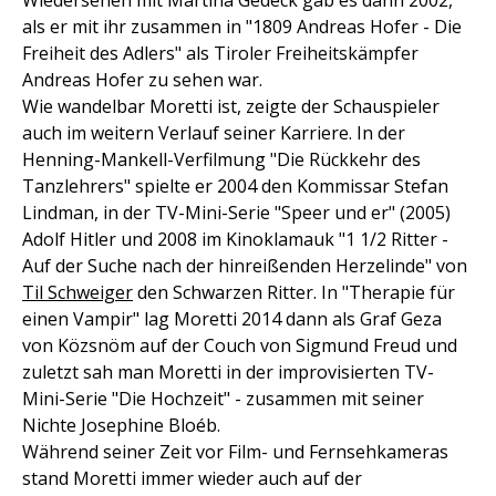
Wiedersehen mit Martina Gedeck gab es dann 2002,
als er mit ihr zusammen in "1809 Andreas Hofer - Die
Freiheit des Adlers" als Tiroler Freiheitskämpfer
Andreas Hofer zu sehen war.
Wie wandelbar Moretti ist, zeigte der Schauspieler
auch im weitern Verlauf seiner Karriere. In der
Henning-Mankell-Verfilmung "Die Rückkehr des
Tanzlehrers" spielte er 2004 den Kommissar Stefan
Lindman, in der TV-Mini-Serie "Speer und er" (2005)
Adolf Hitler und 2008 im Kinoklamauk "1 1/2 Ritter -
Auf der Suche nach der hinreißenden Herzelinde" von
Til Schweiger
den Schwarzen Ritter. In "Therapie für
einen Vampir" lag Moretti 2014 dann als Graf Geza
von Közsnöm auf der Couch von Sigmund Freud und
zuletzt sah man Moretti in der improvisierten TV-
Mini-Serie "Die Hochzeit" - zusammen mit seiner
Nichte Josephine Bloéb.
Während seiner Zeit vor Film- und Fernsehkameras
stand Moretti immer wieder auch auf der