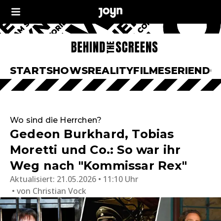
START
SHOWS
REALITY
FILME
SERIEN
DO
Wo sind die Herrchen?
Gedeon Burkhard, Tobias
Moretti und Co.: So war ihr
Weg nach "Kommissar Rex"
Aktualisiert:
21.05.2026 • 11:10 Uhr
von
Christian Vock