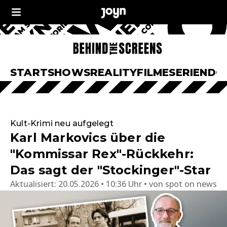
START
SHOWS
REALITY
FILME
SERIEN
DO
Kult-Krimi neu aufgelegt
Karl Markovics über die
"Kommissar Rex"-Rückkehr:
Das sagt der "Stockinger"-Star
Aktualisiert:
20.05.2026 • 10:36 Uhr
von
spot on news