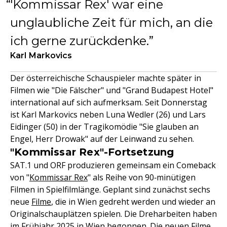
'Kommissar Rex' war eine
unglaubliche Zeit für mich, an die
ich gerne zurückdenke.
Karl Markovics
Der österreichische Schauspieler machte später in
Filmen wie "Die Fälscher" und "Grand Budapest Hotel"
international auf sich aufmerksam. Seit Donnerstag
ist Karl Markovics neben Luna Wedler (26) und Lars
Eidinger (50) in der Tragikomödie "Sie glauben an
Engel, Herr Drowak" auf der Leinwand zu sehen.
"Kommissar Rex"-Fortsetzung
SAT.1 und ORF produzieren gemeinsam ein Comeback
von "
Kommissar Rex
" als Reihe von 90‑minütigen
Filmen in Spielfilmlänge. Geplant sind zunächst sechs
neue
Filme
, die in Wien gedreht werden und wieder an
Originalschauplätzen spielen. Die Dreharbeiten haben
im Frühjahr 2025 in Wien begonnen. Die neuen Filme