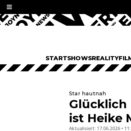
START
SHOWS
REALITY
FIL
Star hautnah
Glücklich 
ist Heik
Aktualisiert:
17.06.2026 • 11