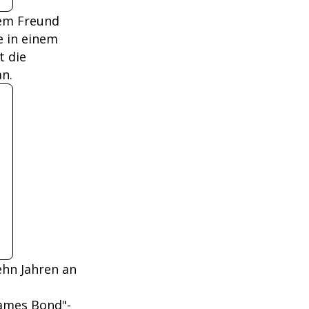
rem Freund
e in einem
t die
n.
ehn Jahren an
James Bond"-