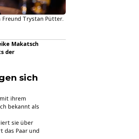
m Freund Trystan Pütter.
Heike Makatsch
ts der
gen sich
mit ihrem
uch bekannt als
ert sie über
rt das Paar und