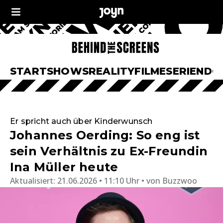
START
SHOWS
REALITY
FILME
SERIEN
DO
Er spricht auch über Kinderwunsch
Johannes Oerding: So eng ist
sein Verhältnis zu Ex-Freundin
Ina Müller heute
Aktualisiert:
21.06.2026 • 11:10 Uhr
von
Buzzwoo