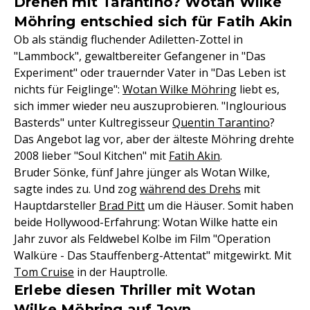
Drehen mit Tarantino? Wotan Wilke
Möhring entschied sich für Fatih Akin
Ob als ständig fluchender Adiletten-Zottel in
"Lammbock", gewaltbereiter Gefangener in "Das
Experiment" oder trauernder Vater in "Das Leben ist
nichts für Feiglinge":
Wotan Wilke Möhring
liebt es,
sich immer wieder neu auszuprobieren. "Inglourious
Basterds" unter Kultregisseur
Quentin Tarantino
?
Das Angebot lag vor, aber der älteste Möhring drehte
2008 lieber "Soul Kitchen" mit
Fatih Akin
.
Bruder Sönke, fünf Jahre jünger als Wotan Wilke,
sagte indes zu. Und zog
während des Drehs
mit
Hauptdarsteller
Brad Pitt
um die Häuser. Somit haben
beide Hollywood-Erfahrung: Wotan Wilke hatte ein
Jahr zuvor als Feldwebel Kolbe im Film "Operation
Walküre - Das Stauffenberg-Attentat" mitgewirkt. Mit
Tom Cruise
in der Hauptrolle.
Erlebe diesen Thriller mit Wotan
Wilke Möhring auf Joyn