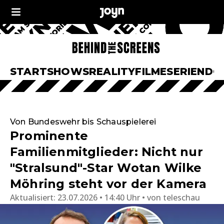
START
SHOWS
REALITY
FILME
SERIEN
DO
Von Bundeswehr bis Schauspielerei
Prominente
Familienmitglieder: Nicht nur
"Stralsund"-Star Wotan Wilke
Möhring steht vor der Kamera
Aktualisiert:
23.07.2026 • 14:40 Uhr
von
teleschau