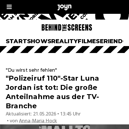
START
SHOWS
REALITY
FILME
SERIEN
DO
"Du wirst sehr fehlen"
"Polizeiruf 110"-Star Luna
Jordan ist tot: Die große
Anteilnahme aus der TV-
Branche
Aktualisiert:
21.05.2026 • 13:45 Uhr
von
Anna-Maria Hock