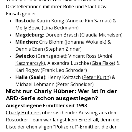
Drasteller:innen mit ihrer Rolle und Stadt bzw
Einsatzgebiet
Rostock:
Katrin König (
Anneke Kim Sarnau
) &
Melly Böwe (
Lina Beckmann
)
Magdeburg:
Doreen Brasch (
Claudia Michelsen
)
München:
Cris Blohm (
Johanna Wokalek
) &
Dennis Eden (
Stephan Zinner
)
Świecko
(Grenzgebiet): Vincent Ross (
André
Kaczmarczyk
), Alexandra Luschke (
Gisa Flake
) &
Karl Rogov (Frank Leo Schröder)
Halle (Saale)
: Henry Koitzsch (
Peter Kurth
) &
Michael Lehmann (Peter Schneider)
Nicht nur Charly Hübner: Wer ist in der
ARD-Serie schon ausgestiegen?
Ausgestiegene Ermittler seit 1993
Charly Hübners
überraschender Ausstieg aus dem
Rostocker Team war längst kein Einzelfall, denn die
Liste der ehemaligen "Polizeiruf"-Ermittler, die der