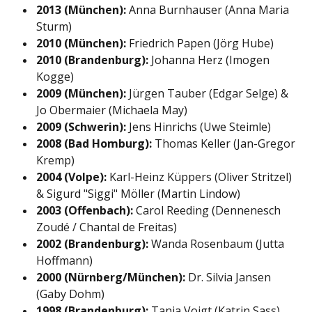
2013 (München):
Anna Burnhauser (Anna Maria
Sturm)
2010 (München):
Friedrich Papen (Jörg Hube)
2010 (Brandenburg):
Johanna Herz (Imogen
Kogge)
2009 (München):
Jürgen Tauber (Edgar Selge) &
Jo Obermaier (Michaela May)
2009 (Schwerin):
Jens Hinrichs (Uwe Steimle)
2008 (Bad Homburg):
Thomas Keller (Jan-Gregor
Kremp)
2004 (Volpe):
Karl-Heinz Küppers (Oliver Stritzel)
& Sigurd "Siggi" Möller (Martin Lindow)
2003 (Offenbach):
Carol Reeding (Dennenesch
Zoudé / Chantal de Freitas)
2002 (Brandenburg):
Wanda Rosenbaum (Jutta
Hoffmann)
2000 (Nürnberg/München):
Dr. Silvia Jansen
(Gaby Dohm)
1998 (Brandenburg):
Tanja Voigt (Katrin Sass)