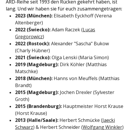
ARD-Reihe seit 1993 den Rücken gekehrt haben, ist
lang. Und wir haben sie für euch zusammengetragen:
2023 (München):
Elisabeth Eyckhoff (Verena
Altenberger)
2022 (Świecko):
Adam Raczek (
Lucas
Gregorowicz
)
2022 (Rostock):
Alexander "Sascha" Bukow
(Charly Hübner)
2021 (Świecko):
Olga Lenski (Maria Simon)
2019 (Magdeburg):
Dirk Köhler (Matthias
Matschke)
2018 (München):
Hanns von Meuffels (Matthias
Brandt)
2015 (Magdeburg):
Jochen Drexler (Sylvester
Groth)
2015 (Brandenburg):
Hauptmeister Horst Krause
(Horst Krause)
2013 (Halle/Saale):
Herbert Schmücke (
Jaecki
Schwarz
) & Herbert Schneider (
Wolfgang Winkler
)