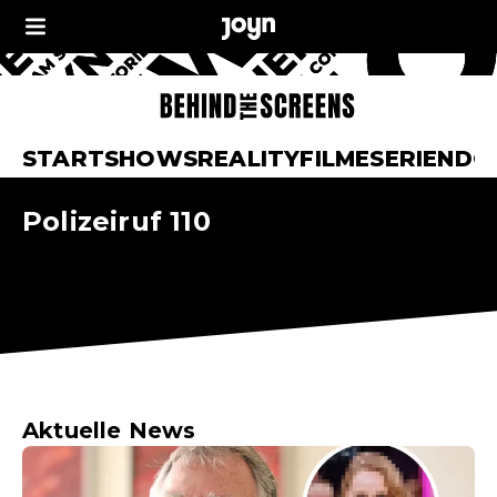
START
SHOWS
REALITY
FILME
SERIEN
DO
Polizeiruf 110
Aktuelle News