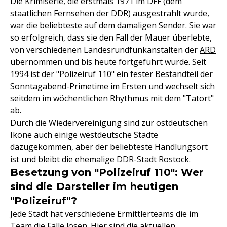
Die
Krimiserie
, die erstmals 1971 im DFF (dem
staatlichen Fernsehen der DDR) ausgestrahlt wurde,
war die beliebteste auf dem damaligen Sender. Sie war
so erfolgreich, dass sie den Fall der Mauer überlebte,
von verschiedenen Landesrundfunkanstalten der
ARD
übernommen und bis heute fortgeführt wurde. Seit
1994 ist der "Polizeiruf 110" ein fester Bestandteil der
Sonntagabend-Primetime im Ersten und wechselt sich
seitdem im wöchentlichen Rhythmus mit dem "Tatort"
ab.
Durch die Wiedervereinigung sind zur ostdeutschen
Ikone auch einige westdeutsche Städte
dazugekommen, aber der beliebteste Handlungsort
ist und bleibt die ehemalige DDR-Stadt Rostock.
Besetzung von "Polizeiruf 110": Wer
sind die Darsteller im heutigen
"Polizeiruf"?
Jede Stadt hat verschiedene Ermittlerteams die im
Team die Fälle lösen. Hier sind die aktuellen