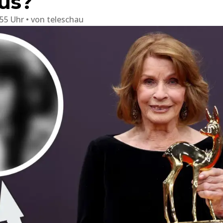
aus?
:55 Uhr
von
teleschau