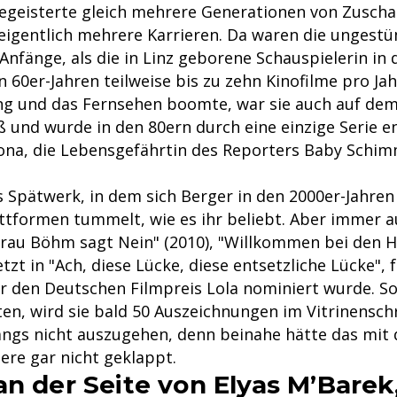
egeisterte gleich mehrere Generationen von Zuscha
 eigentlich mehrere Karrieren. Da waren die ungest
Anfänge, als die in Linz geborene Schauspielerin in 
n 60er-Jahren teilweise bis zu zehn Kinofilme pro Jah
ng und das Fernsehen boomte, war sie auch auf dem
ß und wurde in den 80ern durch eine einzige Serie e
ona, die Lebensgefährtin des Reporters Baby Schimm
s Spätwerk, in dem sich Berger in den 2000er-Jahre
ttformen tummelt, wie es ihr beliebt. Aber immer 
"Frau Böhm sagt Nein" (2010), "Willkommen bei den
etzt in "Ach, diese Lücke, diese entsetzliche Lücke", 
r den Deutschen Filmpreis Lola nominiert wurde. Sol
ten, wird sie bald 50 Auszeichnungen im Vitrinensch
ngs nicht auszugehen, denn beinahe hätte das mit 
ere gar nicht geklappt.
n der Seite von Elyas M’Barek,