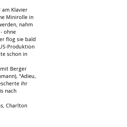
r am Klavier
ne Minirolle in
 werden, nahm
 - ohne
r flog sie bald
r US-Produktion
te schon in
 mit Berger
hmann), "Adieu,
scherte ihr
is nach
s, Charlton