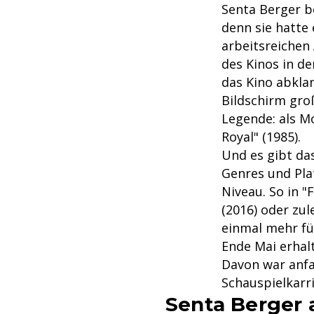
Senta Berger b
denn sie hatte
arbeitsreichen 
des Kinos in de
das Kino abkla
Bildschirm gro
Legende: als M
Royal" (1985).
Und es gibt da
Genres und Pla
Niveau. So in 
(2016) oder zul
einmal mehr fü
Ende Mai erhal
Davon war anfa
Schauspielkarri
Senta Berger a