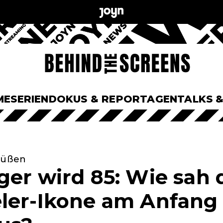
ME
SERIEN
DOKUS & REPORTAGEN
TALKS 
 Füßen
ger wird 85: Wie sah 
ler-Ikone am Anfang 