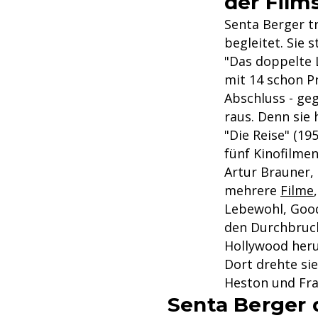
der Film
Senta Berger tr
begleitet. Sie 
"Das doppelte 
mit 14 schon P
Abschluss - ge
raus. Denn sie 
"Die Reise" (1
fünf Kinofilme
Artur Brauner, 
mehrere
Filme
Lebewohl, Good
den Durchbruch
Hollywood heru
Dort drehte si
Heston und Fra
Senta Berger 