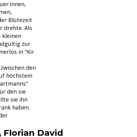
uer:innen,
ümen,
der Blütezeit
r drehte. Als
 kleinen
ndgültig zur
erlos in "Kir
n zwischen den
auf höchstem
 Hartmanns"
für den sie
lte sie ihn
rank haben.
der
 Florian David