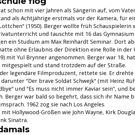
schule flog
at schon mit vier Jahren als Sängerin auf, vom Vate
stand als Achtjährige erstmals vor der Kamera, für ei
Lottchen" (1950). Berger wollte früh Schauspielerin
rivatunterricht und tauschte mit 16 das Gymnasium
gen ein Studium am Max Reinhardt Seminar. Dort abe
hatte ohne Erlaubnis der Direktion eine Rolle in de
959) mit Yul Brynner angenommen. Berger war 18, hat
n mitgespielt und stand trotzdem auf der Straße.
der legendäre Filmproduzent, rettete sie. Er drehte
, darunter "Der brave Soldat Schwejk" (mit Heinz Rü
bye" und "Es muss nicht immer Kaviar sein", und be
. Berger war bald so begehrt, dass sich ihr Name b
msprach. 1962 zog sie nach Los Angeles.
e mit Hollywood-Größen wie John Wayne, Kirk Dougla
nk Sinatra.
damals