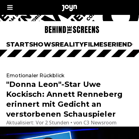
START
SHOWS
REALITY
FILME
SERIEN
DO
Emotionaler Rückblick
"Donna Leon"-Star Uwe
Kockisch: Annett Renneberg
erinnert mit Gedicht an
verstorbenen Schauspieler
Aktualisiert:
Vor 2 Stunden
von
C3 Newsroom