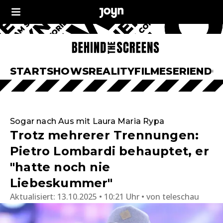
START
SHOWS
REALITY
FILME
SERIEN
DO
Sogar nach Aus mit Laura Maria Rypa
Trotz mehrerer Trennungen:
Pietro Lombardi behauptet, er
"hatte noch nie
Liebeskummer"
Aktualisiert:
13.10.2025 • 10:21 Uhr
von
teleschau