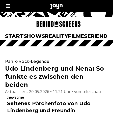
START
SHOWS
REALITY
FILME
SERIEN
DO
Panik-Rock-Legende
Udo Lindenberg und Nena: So
funkte es zwischen den
beiden
Aktualisiert:
20.05.2026 • 11:21 Uhr
von
teleschau
:newstime
Seltenes Pärchenfoto von Udo
Lindenberg und Freundin