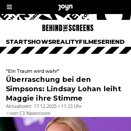
START
SHOWS
REALITY
FILME
SERIEN
DO
"Ein Traum wird wahr"
Überraschung bei den
Simpsons: Lindsay Lohan leiht
Maggie ihre Stimme
Aktualisiert:
17.12.2025 • 11:23 Uhr
von
C3 Newsroom