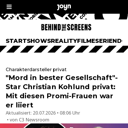
START
SHOWS
REALITY
FILME
SERIEN
DO
Charakterdarsteller privat
"Mord in bester Gesellschaft"-
Star Christian Kohlund privat:
Mit diesen Promi-Frauen war
er liiert
Aktualisiert:
20.07.2026 • 08:06 Uhr
von
C3 Newsroom