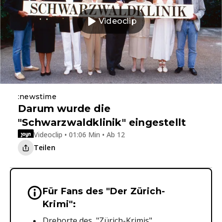
Videoclip
:newstime
Darum wurde die
"Schwarzwaldklinik" eingestellt
Videoclip • 01:06 Min • Ab 12
Teilen
Für Fans des "Der Zürich-
Wichtige Hinweise & Informationen 
Krimi":
Drehorte des "Zürich-Krimis"