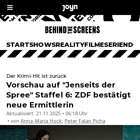
START
SHOWS
REALITY
FILME
SERIEN
DO
Der Krimi-Hit ist zurück
Vorschau auf "Jenseits der
Spree" Staffel 6: ZDF bestätigt
neue Ermittlerin
Aktualisiert:
21.11.2025 • 06:18 Uhr
von
Anna-Maria Hock
,
Peter Falan Picha