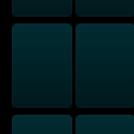
Nachbarn süß-sauer
Swinger - Komm, spiel mit
Clueless - Was sonst!
Liebe auf Kredit