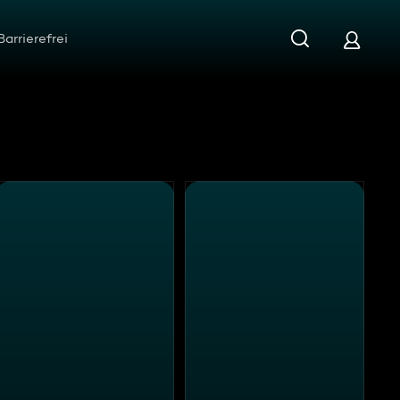
Barrierefrei
Wie werde ich ihn los - in 10 Tagen
Freelance