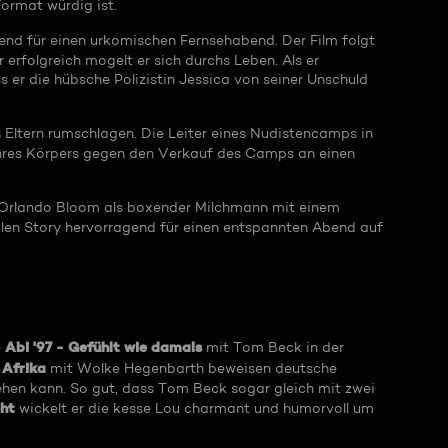
ormat würdig ist.
nd für einen urkomischen Fernsehabend. Der Film folgt
erfolgreich mogelt er sich durchs Leben. Als er
 er die hübsche Polizistin Jessica von seiner Unschuld
 Eltern rumschlagen. Die Leiter eines Nudistencamps in
 ihres Körpers gegen den Verkauf des Camps an einen
 Orlando Bloom als boxender Milchmann mit einem
rrilen Story hervorragend für einen entspannten Abend auf
Abi '97 - Gefühlt wie damals
e
mit Tom Beck in der
 Afrika
mit Wolke Hegenbarth beweisen deutsche
ehen kann. So gut, dass Tom Beck sogar gleich mit zwei
ht
wickelt er die kesse Lou charmant und humorvoll um