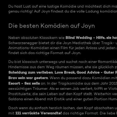
Du hast Lust auf eine lustige Komödie und möchtest dich mal 
genau richtig! Auf Joyn findest du die volle Ladung komödian
Die besten Komödien auf Joyn
Blind Wedding - Hilfe, sie ha
Neben absoluten Klassikern wie
Schwarzenegger bietet dir die Joyn Mediathek über Tragik-
Animations-Komödien einen Film für jeden Anlass und jeden g
findet sich das richtige Format auf Joyn.
Du bist klassisch unterwegs und suchst nach einer Romantikk
Hindernisse aus dem Weg räumen müssen, ehe sie glücklich
Scheidung zum verlieben
Love Break, Good Advice - Guter R
,
Brav sein war gestern
. Wenn du passend dazu Komödien mit 
Escort - Sex sells
an. In der Tragikomödie aus dem Jahr 2015 
sexsüchtigen Träumer. Als er seinen Job verliert, trifft er Vi
Prostituierte, die sein Leben auf den Kopf stellt. Weiterhin v
Saldana einen Abend mit Erotik und einer guten Portion Hum
Doch wenn du einfach herzlich lachen, den Kopf abschalten un
111 verrückte Verwandte!
mit
das richtige Format. Die liebe 