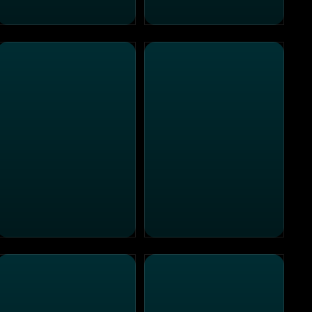
Johnny English - Man lebt nur dreimal
Ich - Einfach unverbesserlich 3
m im Stau
Alvin und die Chipmunks - Der Kinofilm
Jasmins Hochzeit