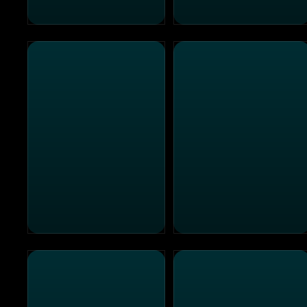
Ich - Einfach unverbesserlich 2
Alles Fifty Fifty
Erin Brockovich
The Fall Guy