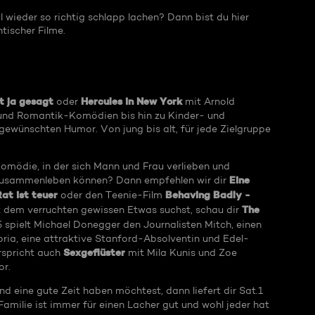
wieder so richtig schlapp lachen? Dann bist du hier
tischer Filme.
t ja
gesagt
Hercules in New York
oder
mit Arnold
 und Romantik-Komödien bis hin zu Kinder- und
ewünschten Humor. Von jung bis alt, für jede Zielgruppe
omödie, in der sich Mann und Frau verlieben und
Eine
 zusammenleben können? Dann empfehlen wir dir
at ist teuer
Behaving Badly -
oder den Teenie-Film
The
dem verruchten gewissen Etwas suchst, schau dir
spielt Michael Donegger den Journalisten Mitch, einen
ctoria, eine attraktive Stanford-Absolventin und Edel-
Sexgeflüster
erspricht auch
mit Mila Kunis und Zoe
or.
d eine gute Zeit haben möchtest, dann liefert dir Sat.1
Familie ist immer für einen Lacher gut und wohl jeder hat