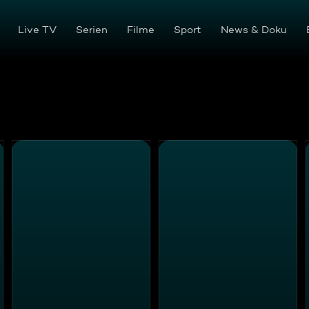
Live TV
Serien
Filme
Sport
News & Doku
l
Der Schuh des Manitu - Extra Large
Smokin' Aces