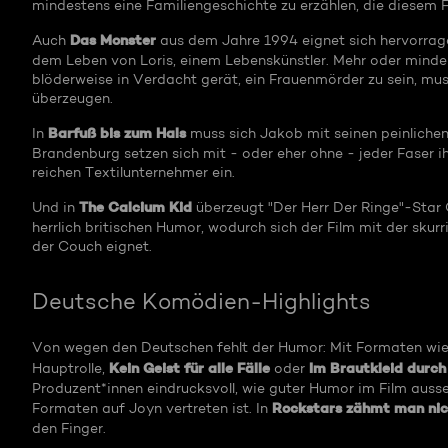
mindestens eine Familiengeschichte zu erzählen, die diesem F
Das Monster
Auch
aus dem Jahre 1994 eignet sich hervorrage
dem Leben von Loris, einem Lebenskünstler. Mehr oder minder 
blöderweise in Verdacht gerät, ein Frauenmörder zu sein, muss
überzeugen.
Barfuß bis zum Hals
In
muss sich Jakob mit seinen peinlichen
Brandenburg setzen sich mit - oder eher ohne - jeder Faser
reichen Textilunternehmer ein.
The Calcium Kid
Und in
überzeugt "Der Herr Der Ringe"-Star
herrlich britischen Humor, wodurch sich der Film mit der sku
der Couch eignet.
Deutsche Komödien-Highlights
Von wegen den Deutschen fehlt der Humor: Mit Formaten wi
Kein Geist für alle Fälle
Im Brautkleid durch
Hauptrolle,
oder
Produzent*innen eindrucksvoll, wie guter Humor im Film auss
Rockstars zähmt man nic
Formaten auf Joyn vertreten ist. In
den Finger.