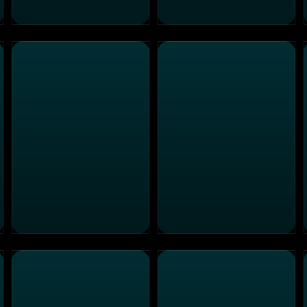
Kung Fu Panda 4
Forrest Gump
All Inclusive
The Morning After - Zweisa