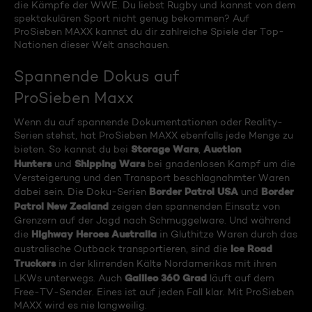
die Kämpfe der WWE. Du liebst Rugby und kannst von dem
spektakulären Sport nicht genug bekommen? Auf
ProSieben MAXX kannst du dir zahlreiche Spiele der Top-
Nationen dieser Welt anschauen.
Spannende Dokus auf
ProSieben Maxx
Wenn du auf spannende Dokumentationen oder Reality-
Serien stehst, hat ProSieben MAXX ebenfalls jede Menge zu
Storage Wars
Auction
bieten. So kannst du bei
,
Hunters
Shipping Wars
und
bei gnadenlosen Kampf um die
Versteigerung und den Transport beschlagnahmter Waren
Border Patrol USA
Border
dabei sein. Die Doku-Serien
und
Patrol New Zealand
zeigen den spannenden Einsatz von
Grenzern auf der Jagd nach Schmuggelware. Und während
Highway Heroes Australia
die
in Gluthitze Waren durch das
Ice Road
australische Outback transportieren, sind die
Truckers
in der klirrenden Kälte Nordamerikas mit ihren
Galileo 360 Grad
LKWs unterwegs. Auch
läuft auf dem
Free-TV-Sender. Eines ist auf jeden Fall klar. Mit ProSieben
MAXX wird es nie langweilig.