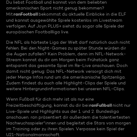
Du liebst Football und kannst von dem beliebten
amerikanischen Sport nicht genug bekommen?
ranFootball
Mit
bekommst du aktuelle Einblicke in die ELF
und kannst ausgewählte Spiele kostenlos im Livestream
verfolgen. Auf Joyn PLUS+ siehst du sogar alle Spiele der
europäischen Footballliga live.
Die NFL als härteste Liga der Welt darf natürlich auch nicht
fehlen. Bei den Night-Games zu später Stunde würden dir
die Augen zufallen? Kein Problem, denn im NFL-Network-
Stream kannst du dir am Morgen beim Frühstück ganz
entspannt das gesamte Spiel im Re-Live anschauen. Doch
damit nicht genug: Das NFL-Network versorgt dich mit
jeder Menge Infos rund um die amerikanische Spitzenliga.
Zudem findest du auch alle Highlight-Clips der Spiele und
weitere Hintergrundinformationen bei unseren NFL-Clips.
Wenn Fußball für dich mehr ist als nur eine
ranFußball
Freizeitbeschäftigung, kannst du dir bei
nicht nur
Live-Spiele und Highlights aus der 1. und 2. Bundesliga
anschauen. ran präsentiert dir außerdem die talentiertesten
Nachwuchsspieler*innen und begleitet die Stars von morgen
im Training oder zu ihren Spielen. Verpasse kein Spiel der
U21-Nationalmannschaft.