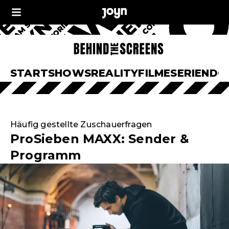
START
SHOWS
REALITY
FILME
SERIEN
DO
Häufig gestellte Zuschauerfragen
ProSieben MAXX: Sender &
Programm