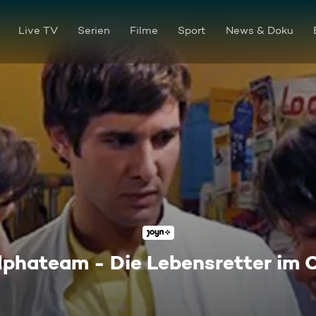
Live TV
Serien
Filme
Sport
News & Doku
lphateam - Die Lebensretter im 