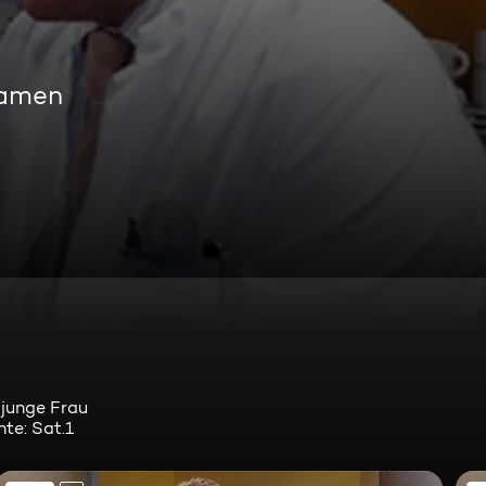
eamen
 junge Frau
te: Sat.1