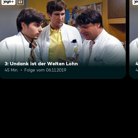
12
3: Undank ist der Welten Lohn
45 Min.
Folge vom 06.11.2019
4