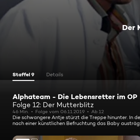
Der 
Staffel 9
Details
Alphateam - Die Lebensretter im OP
Folge 12: Der Mutterblitz
46 Min.
Folge vom 06.11.2019
Ab 12
Die schwangere Antje stürzt die Treppe hinunter. In de
nach einer künstlichen Befruchtung das Baby austrägt,