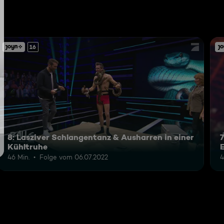
16
8: Lasziver Schlangentanz & Ausharren in einer
Kühltruhe
46 Min.
Folge vom 06.07.2022
4