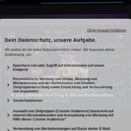
16
9: Der lebende Hot Dog & die heiße Hausfrau
46 Min.
Folge vom 13.07.2022