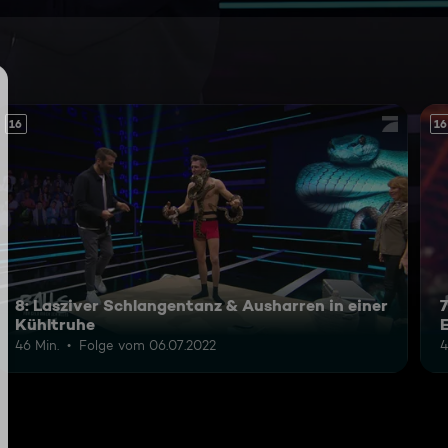
16
16
8: Lasziver Schlangentanz & Ausharren in einer
Kühltruhe
46 Min.
Folge vom 06.07.2022
4