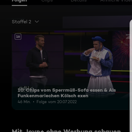
Staffel 2
16
10: Chips vom Sperrmüll-Sofa essen & Als
Funkenmariechen Kölsch exen
46 Min.
Folge vom 20.07.2022
Mit Joyn+ ohne Werbung schauen