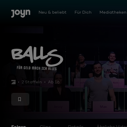
Zum Inhalt springen
Barrierefrei
Neu & beliebt
Für Dich
Mediatheken
Balls - für Geld mache ich alles
2 Staffeln
Ab 16
Folgen
Clips
Details
Ähnliche Vide