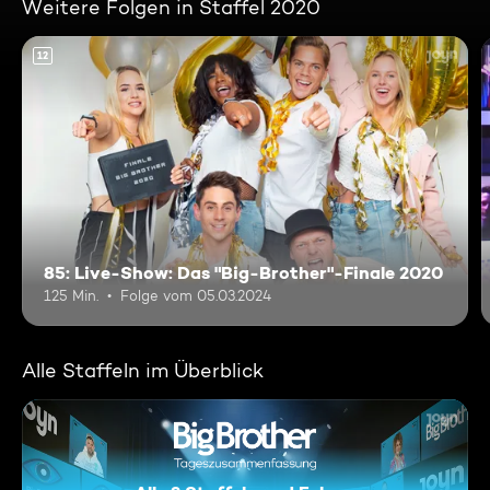
Weitere Folgen in Staffel 2020
12
85: Live-Show: Das "Big-Brother"-Finale 2020
125 Min.
Folge vom 05.03.2024
Alle Staffeln im Überblick