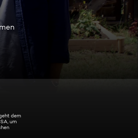
amen
" geht dem
USA, um
schen