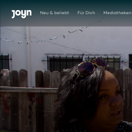
Zum Inhalt springen
Barrierefrei
Neu & beliebt
Für Dich
Mediatheken