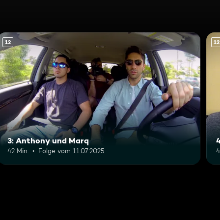
12
12
3: Anthony und Marq
42 Min.
Folge vom 11.07.2025
4