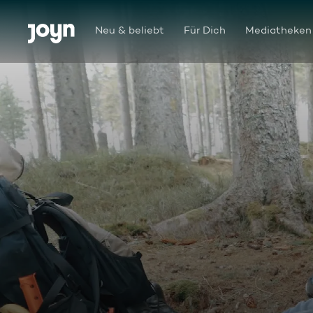
Zum Inhalt springen
Barrierefrei
Neu & beliebt
Für Dich
Mediatheken