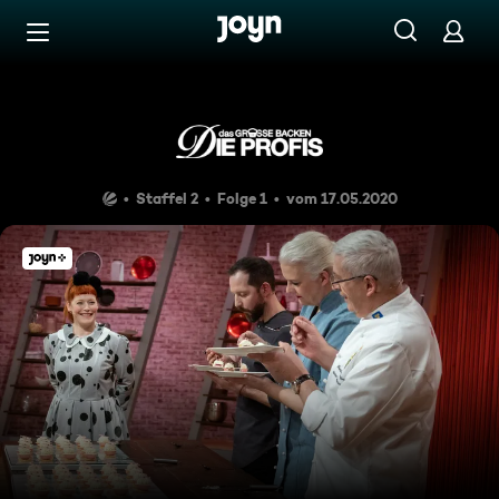
Zum Inhalt springen
Barrierefrei
Signature-Stücke und Köstli
Staffel 2
Folge 1
vom 17.05.2020