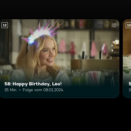
12
12
58: Happy Birthday, Leo!
5
35 Min.
Folge vom 08.01.2024
3