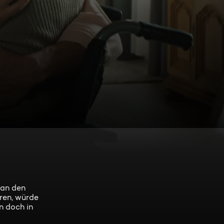
ian den
ren, würde
n doch in