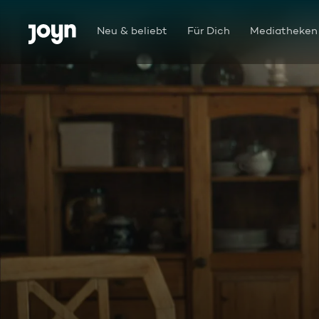
Zum Inhalt springen
Barrierefrei
Neu & beliebt
Für Dich
Mediatheken