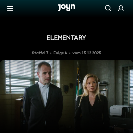
Zum Inhalt springen
Barrierefrei
Rote Ampel, grüne Ampel
Staffel 7
Folge 4
vom 15.12.2025