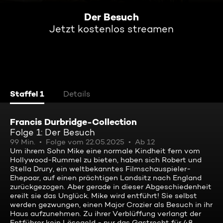
Der Besuch
Jetzt kostenlos streamen
Staffel 1
Details
Francis Durbridge-Collection
Folge 1: Der Besuch
99 Min.
Folge vom 22.05.2025
Ab 12
Um ihrem Sohn Mike eine normale Kindheit fern vom
Hollywood-Rummel zu bieten, haben sich Robert und
Stella Drury, ein weltbekanntes Filmschauspieler-
Ehepaar, auf einen prächtigen Landsitz nach England
zurückgezogen. Aber gerade in dieser Abgeschiedenheit
ereilt sie das Unglück. Mike wird entführt! Sie selbst
werden gezwungen, einen Major Crozier als Besuch in ihr
Haus aufzunehmen. Zu ihrer Verblüffung verlangt der
Entführer kein Lösegeld - nur das Gastrecht für 48