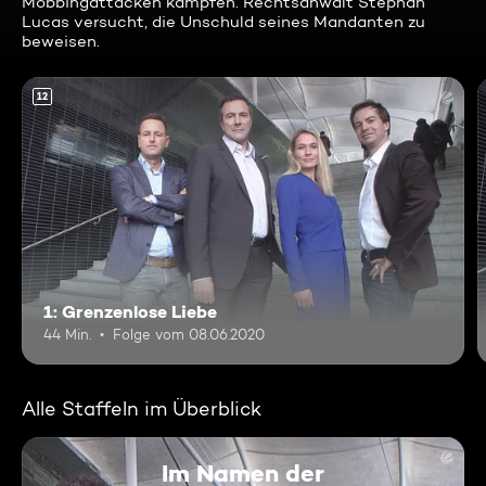
Mobbingattacken kämpfen. Rechtsanwalt Stephan
Lucas versucht, die Unschuld seines Mandanten zu
beweisen.
12
1: Grenzenlose Liebe
44 Min.
Folge vom 08.06.2020
Alle Staffeln im Überblick
Im Namen der