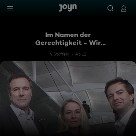
Zum Inhalt springen
Barrierefrei
Im Namen der
Gerechtigkeit - Wir
kämpfen für Sie!
4 Staffeln
Ab 12