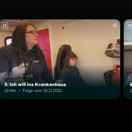
12
12
5: Ich will ins Krankenhaus
23 Min.
Folge vom 26.11.2021
2