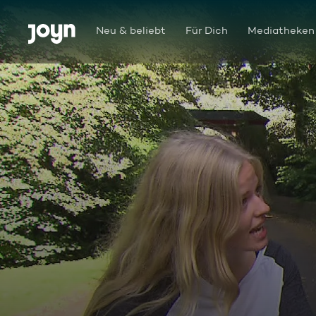
Zum Inhalt springen
Barrierefrei
Neu & beliebt
Für Dich
Mediatheken