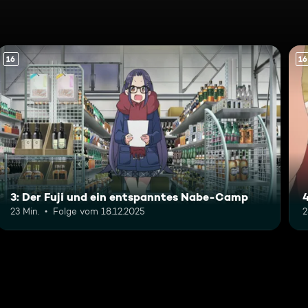
16
16
3: Der Fuji und ein entspanntes Nabe-Camp
23 Min.
Folge vom 18.12.2025
2