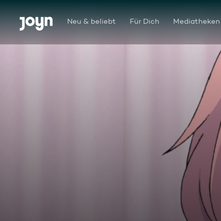
Zum Inhalt springen
Barrierefrei
Neu & beliebt
Für Dich
Mediatheken