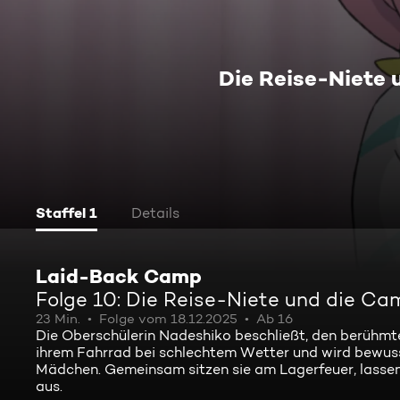
Die Reise-Niete
Staffel 1
Details
Laid-Back Camp
Folge 10: Die Reise-Niete und die C
23 Min.
Folge vom 18.12.2025
Ab 16
Die Oberschülerin Nadeshiko beschließt, den berühmte
ihrem Fahrrad bei schlechtem Wetter und wird bewuss
Mädchen. Gemeinsam sitzen sie am Lagerfeuer, lassen
aus.