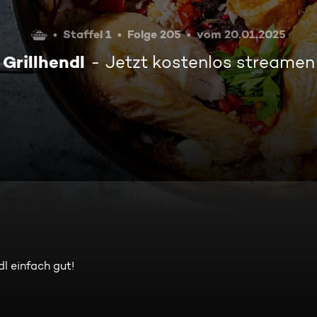
Staffel 1
Folge 205
vom 20.01.2025
Grillhendl
Jetzt kostenlos streamen
dl einfach gut!