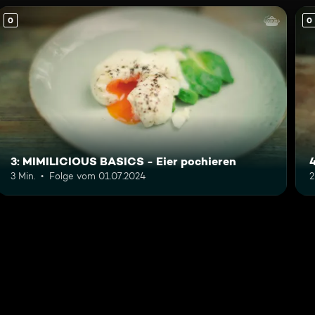
0
0
3: MIMILICIOUS BASICS - Eier pochieren
3 Min.
Folge vom 01.07.2024
2