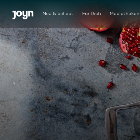
Zum Inhalt springen
Barrierefrei
Neu & beliebt
Für Dich
Mediatheken