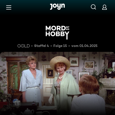
Zum Inhalt springen
Barrierefrei
Bourbon, Brandy und Arsen
Staffel 4
Folge 15
vom 01.04.2025