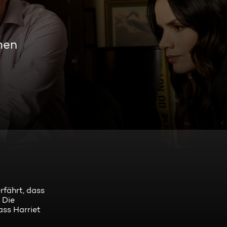
men
rfährt, dass
 Die
ass Harriet