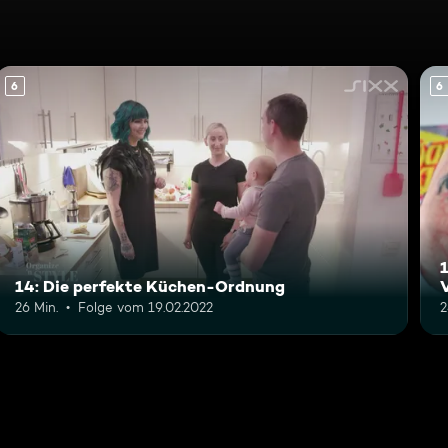
6
6
1
14: Die perfekte Küchen-Ordnung
26 Min.
Folge vom 19.02.2022
2