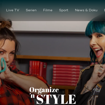
Live TV
Serien
Filme
Sport
News & Doku
Paula Lambert: Arbeitszimm