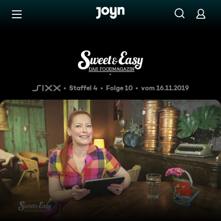
Zum Inhalt springen
Barrierefrei
Vorsicht: heiß und fettig!
Staffel 4
Folge 10
vom 16.11.2019