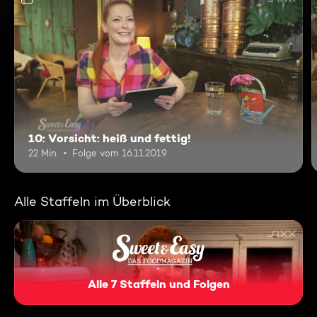
10: Vorsicht: heiß und fettig!
22 Min.
Folge vom 16.11.2019
Alle Staffeln im Überblick
Alle 7 Staffeln und Folgen
Sweet & Easy - Das Foodma