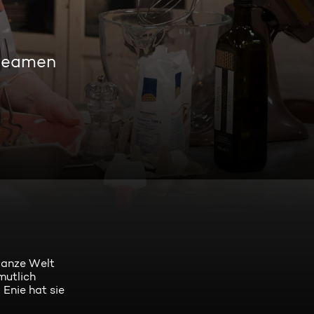
treamen
ganze Welt
mutlich
 Enie hat sie