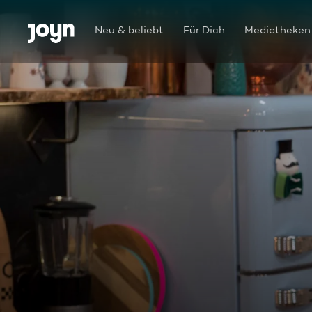
Zum Inhalt springen
Barrierefrei
Neu & beliebt
Für Dich
Mediatheken