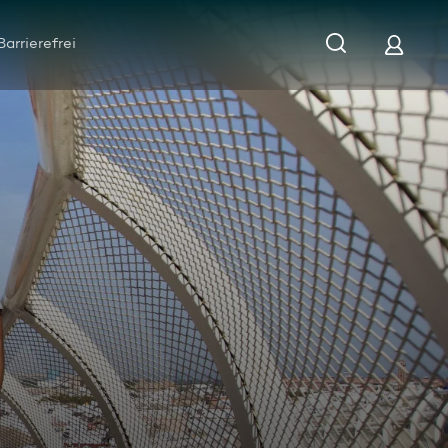
Barrierefrei
uftballon-Challenge