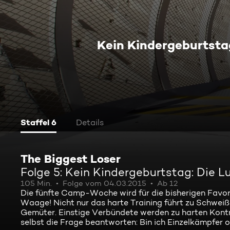
Kein Kindergeburtsta
Staffel 6
Details
The Biggest Loser
Folge 5: Kein Kindergeburtstag: Die L
105 Min.
Folge vom 04.03.2015
Ab 12
Die fünfte Camp-Woche wird für die bisherigen Favorit
Waage! Nicht nur das harte Training führt zu Schweiß
Gemüter. Einstige Verbündete werden zu harten Kont
selbst die Frage beantworten: Bin ich Einzelkämpfer