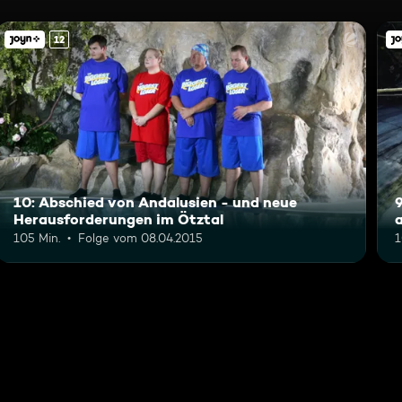
12
10: Abschied von Andalusien - und neue
Herausforderungen im Ötztal
a
105 Min.
Folge vom 08.04.2015
1