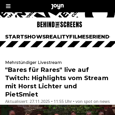
START
SHOWS
REALITY
FILME
SERIEN
DO
Mehrstündiger Livestream
"Bares für Rares" live auf
Twitch: Highlights vom Stream
mit Horst Lichter und
PietSmiet
Aktualisiert:
27.11.2025 • 11:55 Uhr
von
spot on news