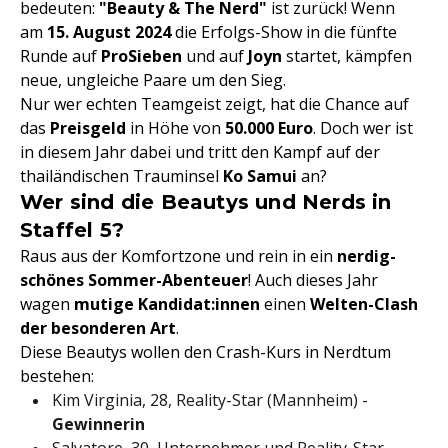
bedeuten:
"Beauty & The Nerd"
ist zurück! Wenn
am
15. August 2024
die Erfolgs-Show in die fünfte
Runde auf
ProSieben
und auf
Joyn
startet, kämpfen
neue, ungleiche Paare um den Sieg.
Nur wer echten Teamgeist zeigt, hat die Chance auf
das
Preisgeld
in Höhe von
50.000 Euro
. Doch wer ist
in diesem Jahr dabei und tritt den Kampf auf der
thailändischen Trauminsel
Ko Samui
an?
Wer sind die Beautys und Nerds in
Staffel 5?
Raus aus der Komfortzone und rein in ein
nerdig-
schönes Sommer-Abenteuer
! Auch dieses Jahr
wagen
mutige Kandidat:innen
einen
Welten-Clash
der besonderen Art
.
Diese Beautys wollen den Crash-Kurs in Nerdtum
bestehen:
Kim Virginia, 28, Reality-Star (Mannheim) -
Gewinnerin
Salvatore, 30, Unternehmer und Reality-Star