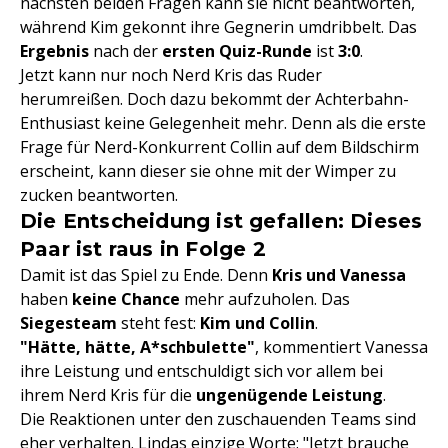
nächsten beiden Fragen kann sie nicht beantworten,
während Kim gekonnt ihre Gegnerin umdribbelt. Das
Ergebnis
nach der
ersten Quiz-Runde
ist
3:0
.
Jetzt kann nur noch Nerd Kris das Ruder
herumreißen. Doch dazu bekommt der Achterbahn-
Enthusiast keine Gelegenheit mehr. Denn als die erste
Frage für Nerd-Konkurrent Collin auf dem Bildschirm
erscheint, kann dieser sie ohne mit der Wimper zu
zucken beantworten.
Die Entscheidung ist gefallen: Dieses
Paar ist raus in Folge 2
Damit ist das Spiel zu Ende. Denn
Kris und Vanessa
haben
keine Chance
mehr aufzuholen. Das
Siegesteam
steht fest:
Kim und Collin
.
"Hätte, hätte, A*schbulette"
, kommentiert Vanessa
ihre Leistung und entschuldigt sich vor allem bei
ihrem Nerd Kris für die
ungenügende Leistung
.
Die Reaktionen unter den zuschauenden Teams sind
eher verhalten. Lindas einzige Worte: "Jetzt brauche