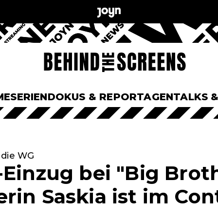
ME
SERIEN
DOKUS & REPORTAGEN
TALKS 
 die WG
-Einzug bei "Big Broth
rin Saskia ist im Con