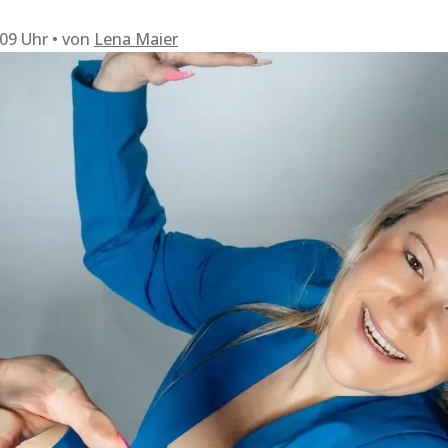
:09 Uhr
von
Lena Maier