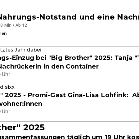
 Nahrungs-Notstand und eine Nach
8 Min • Ab 12
ilen
etztes Jahr dabei
gs-Einzug bei "Big Brother" 2025: Tanja 
achrückerin in den Container
6 Uhr
d sixx
r" 2025 - Promi-Gast Gina-Lisa Lohfink: A
wohner:innen
0 Uhr
ther" 2025
usammenfassungen täglich um 19 Uhr kost