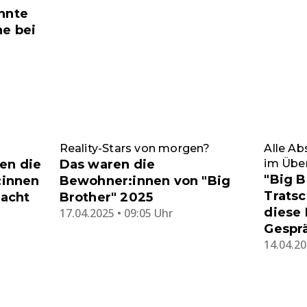
annte
ne bei
Reality-Stars von morgen?
Alle A
en die
Das waren die
im Über
"Big B
:innen
Bewohner:innen von "Big
Tratsc
acht
Brother" 2025
diese 
17.04.2025 • 09:05 Uhr
Gespr
14.04.20