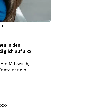
a.
neu in den
äglich auf sixx
. Am Mittwoch,
ontainer ein.
ixx-