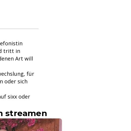
efonistin
 tritt in
enen Art will
echslung, für
n oder sich
uf sixx oder
yn streamen