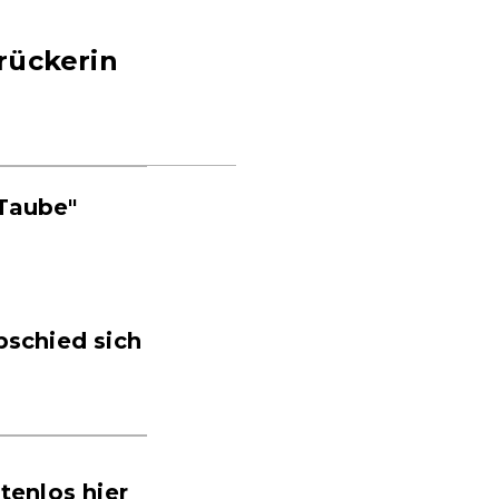
rückerin
"Taube"
bschied sich
enlos hier