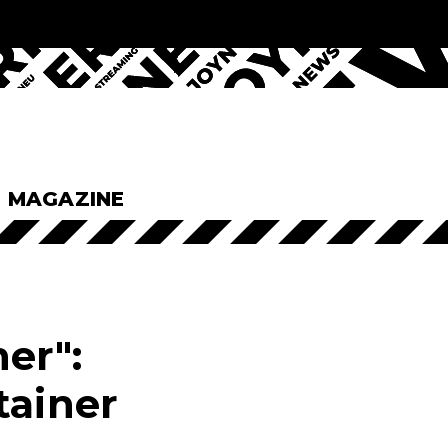
& MAGAZINE
er":
tainer