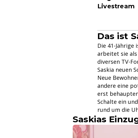
Livestream
Das ist S
Die 41-Jährige 
arbeitet sie al
diversen TV-Fo
Saskia neuen S
Neue Bewohner
andere eine pot
erst behaupte
Schalte ein und
rund um die Uh
Saskias Einzu