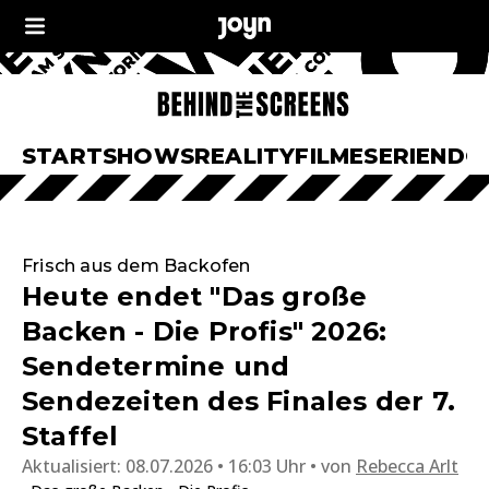
START
SHOWS
REALITY
FILME
SERIEN
DO
Frisch aus dem Backofen
Heute endet "Das große
Backen - Die Profis" 2026:
Sendetermine und
Sendezeiten des Finales der 7.
Staffel
Aktualisiert:
08.07.2026 • 16:03 Uhr
von
Rebecca Arlt