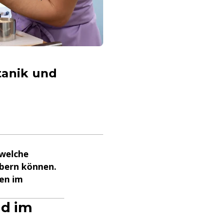
tanik und
 welche
ubern können.
ten im
nd im