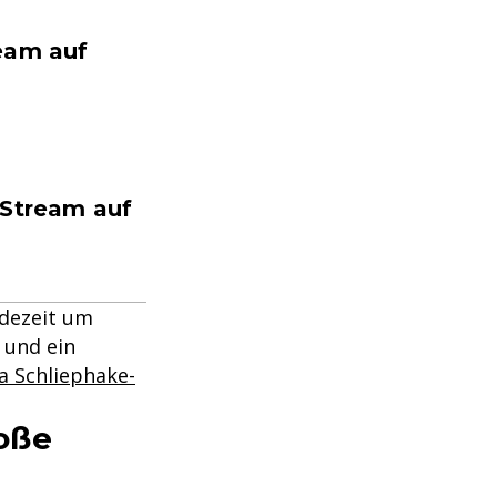
ream auf
 Stream auf
dezeit um
 und ein
a Schliephake-
oße