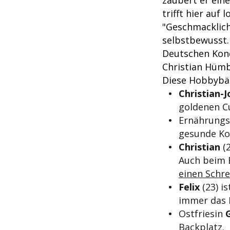
trifft hier auf
"Geschmacklich
selbstbewusst.
Deutschen Kond
Christian Hümb
Diese Hobbybäc
Christian-
goldenen C
Ernährungs
gesunde Ko
Christian
(2
Auch beim B
einen Schr
Felix
(23) i
immer das 
Ostfriesin
G
Backplatz.