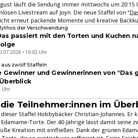
ugust läuft die Sendung immer mittwochs um 20:15 
losen Livestream auf Joyn. Die neue Staffel von "
Da
richt erneut packende Momente und kreative Backku
ythos der Verschwendung
as passiert mit den Torten und Kuchen n
Folge
0.07.2026 • 16:02 Uhr
 aus zwölf Staffeln
le Gewinner und Gewinnerinnen von "Das 
Überblick
5 Uhr
 die Teilnehmer:innen im Über
n dieser Staffel Hobbybäcker Christian-Johannes. Er k
Edamame-Torte. Der 40-Jährige lässt damit seine z
 süße Kreation mit einfließen. Dank der grünen Ed
 Torte, die so exotisch wie raffiniert ist. Feine Soj