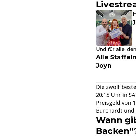
Livestre
H
Und für alle, de
Alle Staffe
Joyn
Die zwölf best
20:15 Uhr in S
Preisgeld von 
Burchardt
und
Wann gib
Backen"