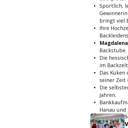
Sportlich, 
Gewinnerin
bringt viel 
Ihre Hochze
Backleidens
Magdalena
Backstube.
Die hessis
im Backzelt
Das Küken d
seiner Zeit
Die selbst
Jahren.
Bankkauf
Hanau und n
S
W