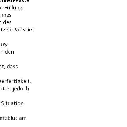
e-Füllung.
annes
n des
tzen-Patissier
ury:
on den
st, dass
erfertigkeit.
ebt er jedoch
 Situation
Herzblut am