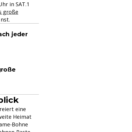
Uhr in SAT.1
s große
nst.
ach jeder
große
blick
reiert eine
weite Heimat
amame-Bohne
abohnen-Paste