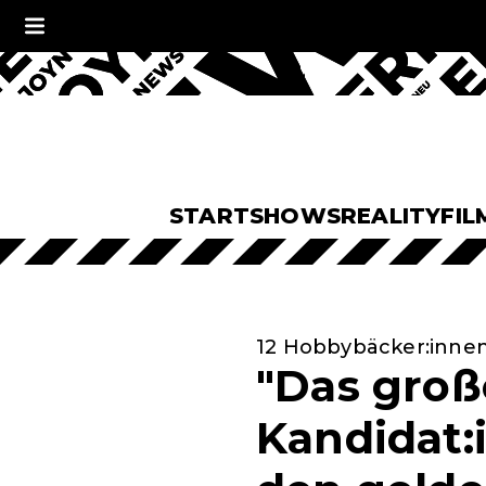
START
SHOWS
REALITY
FIL
12 Hobbybäcker:inne
"Das groß
Kandidat: