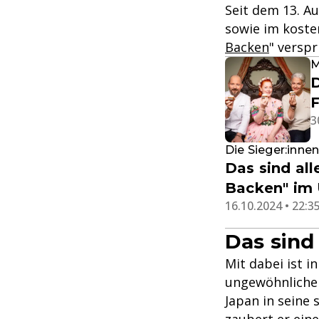
Seit dem 13. A
sowie im kosten
Backen
" versp
M
D
3
Die Sieger:innen
Das sind al
Backen" im 
16.10.2024 • 22:3
Das sind
Mit dabei ist i
ungewöhnliche 
Japan in seine
zaubert er eine