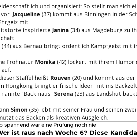
leidenschaftlich und organisiert: So stellt man sich e
 vor.
Jacqueline
(37) kommt aus Binningen in der Sc
Ehrgeiz mit.
itstorte inspirierte
Janina
(34) aus Magdeburg zu ih
chaft.
(44) aus Bernau bringt ordentlich Kampfgeist mit i
che Frohnatur
Monika
(42) lockert mit ihrem Humor
 auf.
ieser Staffel heißt
Rouven
(20) und kommt aus der 
 in Hongkong bringt er frische Ideen mit ins Backzelt
ernannte "Backmaus"
Serena
(23) aus Landshut backt 
mann
Simon
(35) lebt mit seiner Frau und seinen zwei
utzt das Backen als kreativen Ausgleich.
o spannend war eine Prüfung noch nie
er ist raus nach Woche 6? Diese Kandid