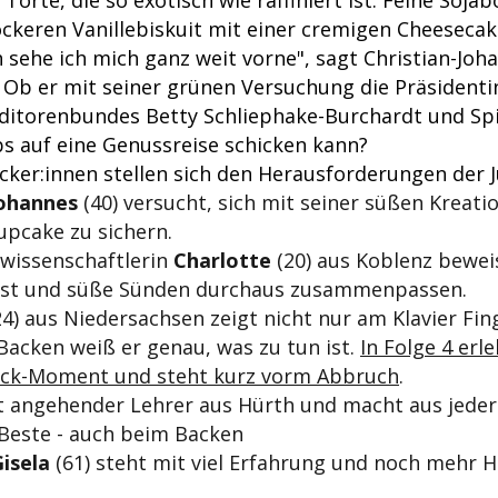
 lockeren Vanillebiskuit mit einer cremigen Cheesecak
 sehe ich mich ganz weit vorne", sagt Christian-Joh
 Ob er mit seiner grünen Versuchung die Präsidenti
itorenbundes Betty Schliephake-Burchardt und Spi
s auf eine Genussreise schicken kann?
ker:innen stellen sich den Herausforderungen der J
Johannes
(40) versucht, sich mit seiner süßen Kreati
upcake zu sichern.
wissenschaftlerin
Charlotte
(20) aus Koblenz bewei
st und süße Sünden durchaus zusammenpassen.
4) aus Niedersachsen zeigt nicht nur am Klavier Fing
acken weiß er genau, was zu tun ist.
In Folge 4 erl
eck-Moment und steht kurz vorm Abbruch
.
st angehender Lehrer aus Hürth und macht aus jeder
Beste - auch beim Backen
isela
(61) steht mit viel Erfahrung und noch mehr 