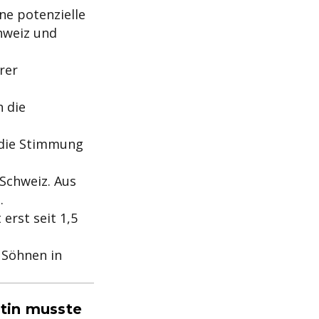
ine potenzielle
hweiz und
rer
n die
 die Stimmung
Schweiz. Aus
.
erst seit 1,5
 Söhnen in
atin musste