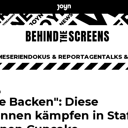
ME
SERIEN
DOKUS & REPORTAGEN
TALKS 
n
e Backen": Diese
innen kämpfen in Staf