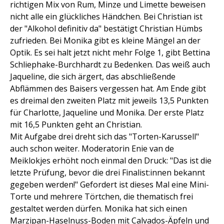
richtigen Mix von Rum, Minze und Limette beweisen
nicht alle ein glückliches Händchen. Bei Christian ist
der "Alkohol definitiv da" bestätigt Christian Hümbs
zufrieden. Bei Monika gibt es kleine Mängel an der
Optik. Es sei halt jetzt nicht mehr Folge 1, gibt Bettina
Schliephake-Burchhardt zu Bedenken. Das weiß auch
Jaqueline, die sich ärgert, das abschließende
Abflämmen des Baisers vergessen hat. Am Ende gibt
es dreimal den zweiten Platz mit jeweils 13,5 Punkten
für Charlotte, Jaqueline und Monika. Der erste Platz
mit 16,5 Punkten geht an Christian.
Mit Aufgabe drei dreht sich das "Torten-Karussell"
auch schon weiter. Moderatorin Enie van de
Meiklokjes erhöht noch einmal den Druck: "Das ist die
letzte Prüfung, bevor die drei Finalist:innen bekannt
gegeben werden!" Gefordert ist dieses Mal eine Mini-
Torte und mehrere Törtchen, die thematisch frei
gestaltet werden dürfen. Monika hat sich einen
Marzipan-Haselnuss-Boden mit Calvados-Äpfeln und