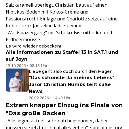
Salzkaramell überlegt. Christian baut auf einen
Hibiskus-Boden mit Kokos-Creme und
Passionsfrucht-Einlage und Charlotte setzt auf eine
Rübli-Torte. Jaqueline lädt zu einem
"Waldspaziergang" mit Schoko-Biskuitboden und
Erdbeermousse.
Es wird wieder gebacken!
Alle Informationen zu Staffel 13 in SAT.1 und
auf Joyn
15.10.2025 • 08:18 Uhr
Liebe geht also doch durch den Magen
"Das schönste Ja meines Lebens":
Juror Christian Hümbs teilt süße
News
20.02.2026 • 14:40 Uhr
Extrem knapper Einzug ins Finale von
"Das große Backen"
"Alle liegen aktuell sehr nah beieinander, daher
müssen sie jetzt nochmal alles geben", spornt die Jury